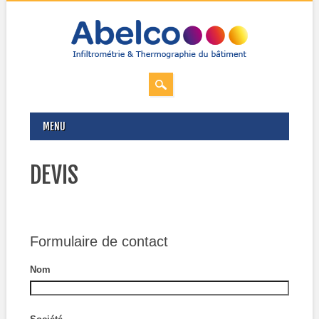
MAIN MENU
Skip
MENU
to
content
DEVIS
Formulaire de contact
Nom