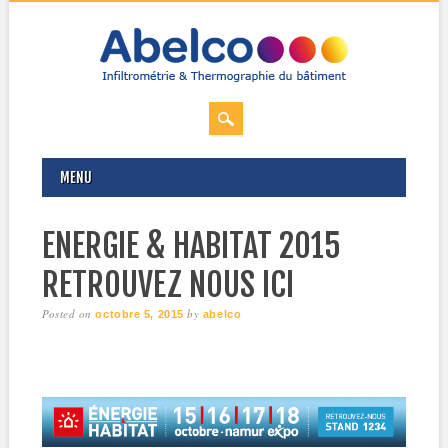
MAIN MENU
Skip
MENU
to
content
ENERGIE & HABITAT 2015
RETROUVEZ NOUS ICI
Posted on
by
octobre 5, 2015
abelco