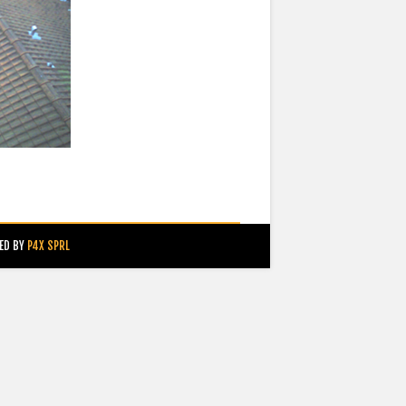
ED BY
P4X SPRL