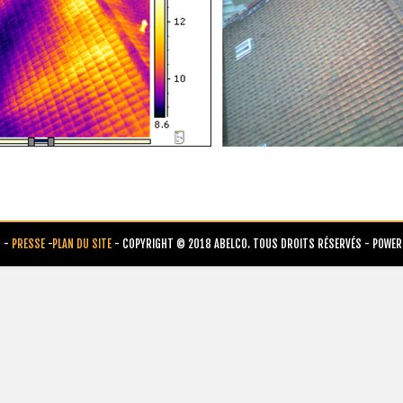
B
-
PRESSE
-
PLAN DU SITE
- COPYRIGHT © 2018 ABELCO. TOUS DROITS RÉSERVÉS - POWER