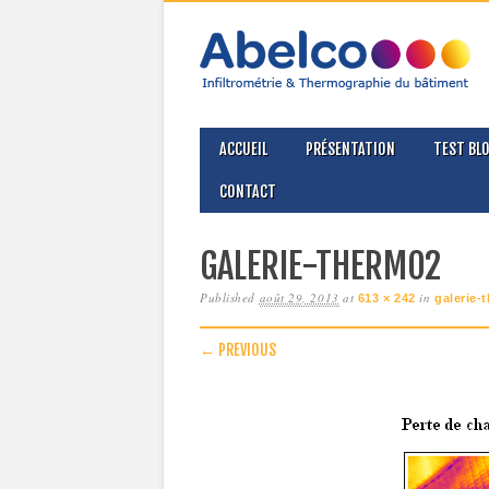
MAIN MENU
Skip
ACCUEIL
PRÉSENTATION
TEST BL
to
content
CONTACT
GALERIE-THERMO2
Published
août 29, 2013
at
in
613 × 242
galerie-
← PREVIOUS