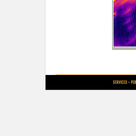
SERVICES
-
PE