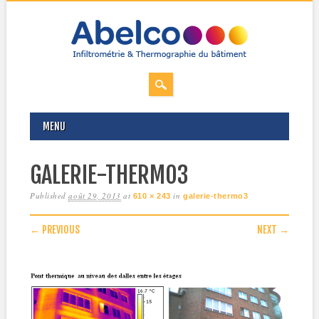
MAIN MENU
Skip
MENU
to
content
GALERIE-THERMO3
Published
août 29, 2013
at
in
610 × 243
galerie-thermo3
← PREVIOUS
NEXT →