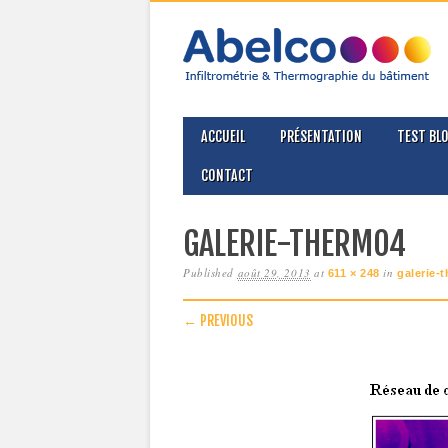
MAIN MENU
Skip
ACCUEIL
PRÉSENTATION
TEST BL
to
content
CONTACT
GALERIE-THERMO4
Published
août 29, 2013
at
in
611 × 248
galerie-
← PREVIOUS