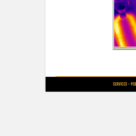
SERVICES
-
PE